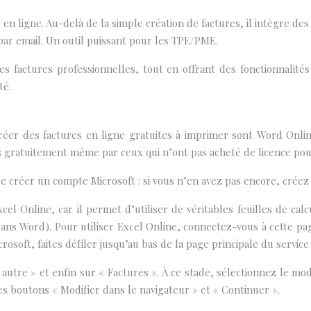
n ligne. Au-delà de la simple création de factures, il intègre des
ar email. Un outil puissant pour les TPE/PME.
s factures professionnelles, tout en offrant des fonctionnalités
té.
réer des factures en ligne gratuites à imprimer sont Word Onli
ées gratuitement même par ceux qui n’ont pas acheté de licence p
de créer un compte Microsoft : si vous n’en avez pas encore, créez
xcel Online, car il permet d’utiliser de véritables feuilles de cal
 dans Word). Pour utiliser Excel Online, connectez-vous à cette pa
soft, faites défiler jusqu’au bas de la page principale du service 
 autre » et enfin sur « Factures ». À ce stade, sélectionnez le mo
les boutons « Modifier dans le navigateur » et « Continuer ».