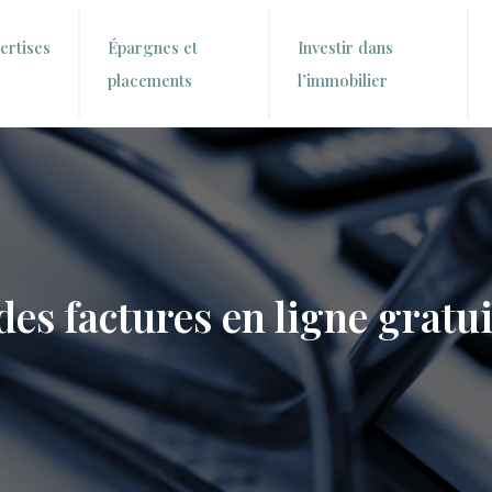
ertises
Épargnes et
Investir dans
placements
l’immobilier
s factures en ligne gratu