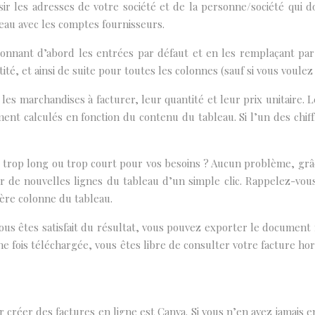
r les adresses de votre société et de la personne/société qui doi
eau avec les comptes fournisseurs.
nnant d’abord les entrées par défaut et en les remplaçant par 
té, et ainsi de suite pour toutes les colonnes (sauf si vous voulez l
es marchandises à facturer, leur quantité et leur prix unitaire. Le
nt calculés en fonction du contenu du tableau. Si l’un des chif
l trop long ou trop court pour vos besoins ? Aucun problème, grâ
r de nouvelles lignes du tableau d’un simple clic. Rappelez-vous
ière colonne du tableau.
vous êtes satisfait du résultat, vous pouvez exporter le documen
ne fois téléchargée, vous êtes libre de consulter votre facture 
réer des factures en ligne est Canva. Si vous n’en avez jamais ent