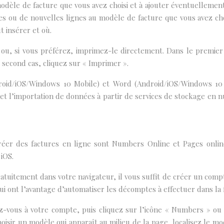
modèle de facture que vous avez choisi et à ajouter éventuelleme
 ou de nouvelles lignes au modèle de facture que vous avez choisi
t insérer et où.
u, si vous préférez, imprimez-le directement. Dans le premier c
 second cas, cliquez sur « Imprimer ».
droid/iOS/Windows 10 Mobile) et Word (Android/iOS/Windows 10 M
et l’importation de données à partir de services de stockage en n
éer des factures en ligne sont Numbers Online et Pages onlin
iOS.
gratuitement dans votre navigateur, il vous suffit de créer un co
qui ont l’avantage d’automatiser les décomptes à effectuer dans la
-vous à votre compte, puis cliquez sur l’icône « Numbers » ou «
oisir un modèle qui apparaît au milieu de la page, localisez le mo