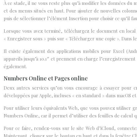
À ce stade, il ne vous reste plus qu’à modifier les données du 
et des menus situés en haut. Pour ajouter de nouvelles colonnes
puis de sélectionner l’élément Insertion pour choisir ce qu’il fau
Lorsque vous avez terminé, téléchargez le document en local o
« Enregistrer sous » puis sur « Télécharger une copie ». Dans le
Il existe également des applications mobiles pour Excel (An
appareils jusqu’à 10.1″ et prennent en charge l’enregistrement 
également.
Numbers Online et Pages online
Deux autres services qu’on vous encourage à essayer pour cr
développées par Apple, incluses « en standard » dans macOS et 
Pour utiliser leurs équivalents Web, que vous pouvez utiliser 
Numbers Online, car il permet d’utiliser des feuilles de calcul 
Pour ce faire, rendez-vous sur le site Web d’iCloud, connectez
Maintenant, cliquez sur le bouton en haut et dans la fenêtre Ch