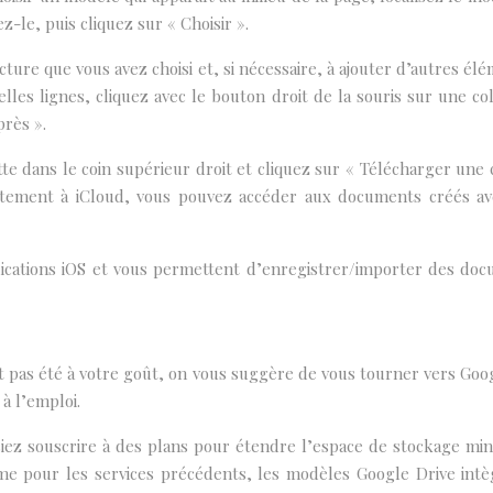
-le, puis cliquez sur « Choisir ».
cture que vous avez choisi et, si nécessaire, à ajouter d’autres é
lles lignes, cliquez avec le bouton droit de la souris sur une co
rès ».
tte dans le coin supérieur droit et cliquez sur « Télécharger un
itement à iCloud, vous pouvez accéder aux documents créés avec
ications iOS et vous permettent d’enregistrer/importer des doc
nt pas été à votre goût, on vous suggère de vous tourner vers Goo
à l’emploi.
ssiez souscrire à des plans pour étendre l’espace de stockage min
e pour les services précédents, les modèles Google Drive intèg