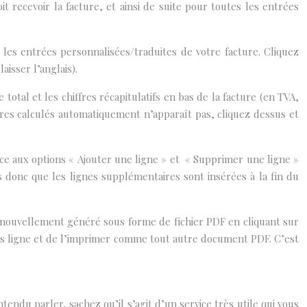
t recevoir la facture, et ainsi de suite pour toutes les entrées
les entrées personnalisées/traduites de votre facture. Cliquez
aisser l’anglais).
 total et les chiffres récapitulatifs en bas de la facture (en TVA,
fres calculés automatiquement n’apparaît pas, cliquez dessus et
ce aux options « Ajouter une ligne » et « Supprimer une ligne »
 donc que les lignes supplémentaires sont insérées à la fin du
t nouvellement généré sous forme de fichier PDF en cliquant sur
hors ligne et de l’imprimer comme tout autre document PDF. C’est
endu parler, sachez qu’il s’agit d’un service très utile qui vous