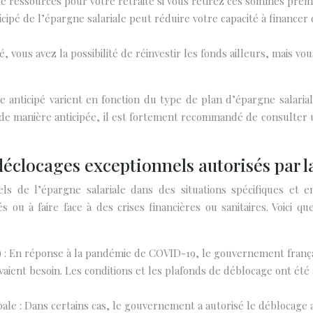
 de ressources pour votre retraite si vous retirez ces sommes pré
ipé de l’épargne salariale peut réduire votre capacité à financer d
, vous avez la possibilité de réinvestir les fonds ailleurs, mais v
anticipé varient en fonction du type de plan d’épargne salariale,
de manière anticipée, il est fortement recommandé de consulter un
 déclocages exceptionnels autorisés par
s de l’épargne salariale dans des situations spécifiques et 
és ou à faire face à des crises financières ou sanitaires. Voici
) : En réponse à la pandémie de COVID-19, le gouvernement françai
ient besoin. Les conditions et les plafonds de déblocage ont été
ale : Dans certains cas, le gouvernement a autorisé le déblocage a