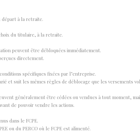
 départ à la retraite.
oix du titulaire, à la retraite.
ipation peuvent être débloquées immédiatement.
perçues directement.
nditions spécifiques fixées par l’entreprise.
arié et suit les mêmes règles de déblocage que les versements vol
é peuvent généralement être cédées ou vendues à tout moment, mais
vant de pouvoir vendre les actions.
enus dans le FCPE.
u PEE ou du PERCO où le FCPE est alimenté.