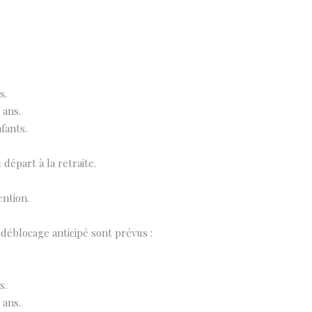
s.
 ans.
nfants.
 départ à la retraite.
ention.
déblocage anticipé sont prévus :
s.
 ans.