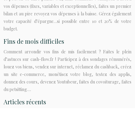
vos dépenses (fixes, variables et exceptionnelles), faites un premier
bilan et au pire revoyez vos dépenses à la baisse. Gérez également
votre capacité d’épargne…si possible entre 10 et 20% de votre
budget.
Fins de mois difficiles
Comment arrondir vos fins de mis facilement ? Faites le plein
d’astuces sur cash-flow.fr ! Participez à des sondages rémunérés,
louez vos biens, vendez sur internet, réclamez du cashback, créez
un site e-commerce, monétisez votre blog, testez des applis,
donnez des cours, devenez Youtubeur, faites du covoiturage, faites
du petsitting….
Articles récents
Épargne, retraite et éducation financière : ce que révèle l’étude
OpinionWay pour Corum en 2026
Quels profils rencontrent le plus de difficultés financières en 2026 ?
Existe-t-il un logiciel de relance client automatisé ?