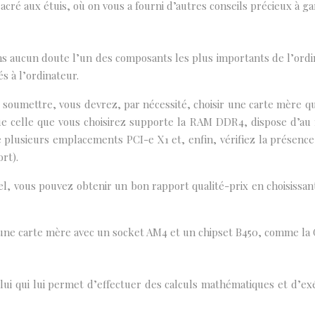
acré aux étuis, où on vous a fourni d’autres conseils précieux à ga
ucun doute l’un des composants les plus importants de l’ordinate
s à l’ordinateur.
soumettre, vous devrez, par nécessité, choisir une carte mère qu
ue celle que vous choisirez supporte la RAM DDR4, dispose d’au m
e plusieurs emplacements PCI-e X1 et, enfin, vérifiez la présenc
rt).
l, vous pouvez obtenir un bon rapport qualité-prix en choisissa
 une carte mère avec un socket AM4 et un chipset B450, comme la G
lui qui lui permet d’effectuer des calculs mathématiques et d’ex