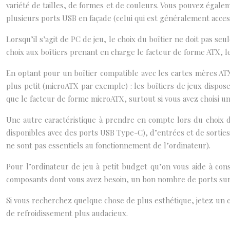
variété de tailles, de formes et de couleurs. Vous pouvez égal
plusieurs ports USB en façade (celui qui est généralement acces
Lorsqu’il s’agit de PC de jeu, le choix du boîtier ne doit pas se
choix aux boîtiers prenant en charge le facteur de forme ATX, le
En optant pour un boîtier compatible avec les cartes mères AT
plus petit (microATX par exemple) : les boîtiers de jeux dispos
que le facteur de forme microATX, surtout si vous avez choisi 
Une autre caractéristique à prendre en compte lors du choix d
disponibles avec des ports USB Type-C), d’entrées et de sortie
ne sont pas essentiels au fonctionnement de l’ordinateur).
Pour l’ordinateur de jeu à petit budget qu’on vous aide à con
composants dont vous avez besoin, un bon nombre de ports sur l
Si vous recherchez quelque chose de plus esthétique, jetez un
de refroidissement plus audacieux.