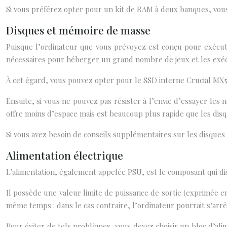
Si vous préférez opter pour un kit de RAM à deux banques, vou
Disques et mémoire de masse
Puisque l’ordinateur que vous prévoyez est conçu pour exécute
nécessaires pour héberger un grand nombre de jeux et les exé
À cet égard, vous pouvez opter pour le SSD interne Crucial MX
Ensuite, si vous ne pouvez pas résister à l’envie d’essayer le
offre moins d’espace mais est beaucoup plus rapide que les disq
Si vous avez besoin de conseils supplémentaires sur les disques S
Alimentation électrique
L’alimentation, également appelée PSU, est le composant qui dist
Il possède une valeur limite de puissance de sortie (exprimée en
même temps : dans le cas contraire, l’ordinateur pourrait s’ar
Pour éviter de tels problèmes, vous devez choisir un bloc d’alim