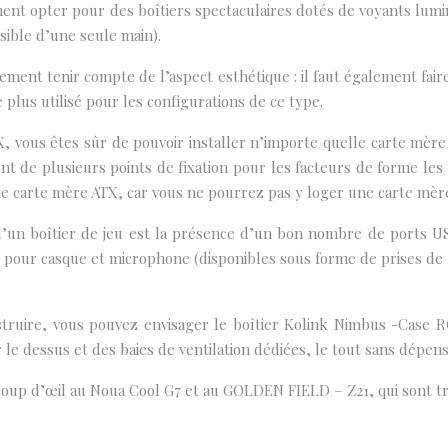
ement opter pour des boîtiers spectaculaires dotés de voyants l
sible d’une seule main).
ulement tenir compte de l’aspect esthétique : il faut également fair
 plus utilisé pour les configurations de ce type.
X, vous êtes sûr de pouvoir installer n’importe quelle carte mè
ent de plusieurs points de fixation pour les facteurs de forme le
une carte mère ATX, car vous ne pourrez pas y loger une carte mèr
’un boîtier de jeu est la présence d’un bon nombre de ports USB
s pour casque et microphone (disponibles sous forme de prises de 
struire, vous pouvez envisager le boîtier Kolink Nimbus -Case 
e dessus et des baies de ventilation dédiées, le tout sans dépen
 coup d’œil au Noua Cool G7 et au GOLDEN FIELD – Z21, qui sont t