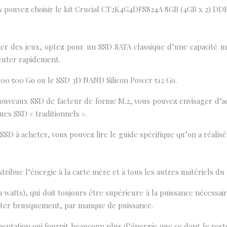
s pouvez choisir le kit Crucial CT2K4G4DFS824A 8GB (4GB x 2) DD
r des jeux, optez pour un SSD SATA classique d’une capacité min
cuter rapidement.
500 500 Go ou le SSD 3D NAND Silicon Power 512 Go.
s nouveaux SSD de facteur de forme M.2, vous pouvez envisager d’
ues SSD « traditionnels ».
SD à acheter, vous pouvez lire le guide spécifique qu’on a réalisé 
ribue l’énergie à la carte mère et à tous les autres matériels du b
 watts), qui doit toujours être supérieure à la puissance nécessa
rêter brusquement, par manque de puissance.
entation qui fournit beaucoup plus d’énergie que ce dont le reste 