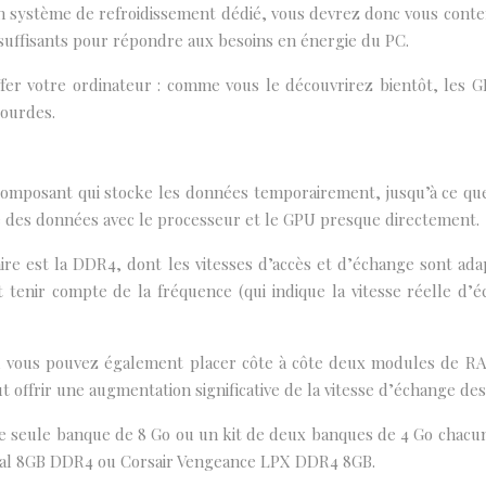
un système de refroidissement dédié, vous devrez donc vous conte
suffisants pour répondre aux besoins en énergie du PC.
ffer votre ordinateur : comme vous le découvrirez bientôt, le
lourdes.
omposant qui stocke les données temporairement, jusqu’à ce que 
e des données avec le processeur et le GPU presque directement.
e est la DDR4, dont les vitesses d’accès et d’échange sont adapt
t tenir compte de la fréquence (qui indique la vitesse réelle d
 vous pouvez également placer côte à côte deux modules de RA
ut offrir une augmentation significative de la vitesse d’échange de
eule banque de 8 Go ou un kit de deux banques de 4 Go chacune,
ial 8GB DDR4 ou Corsair Vengeance LPX DDR4 8GB.