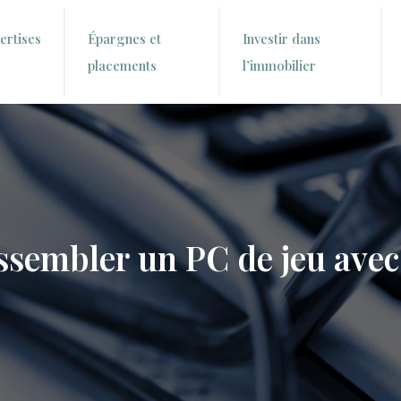
ertises
Épargnes et
Investir dans
placements
l’immobilier
embler un PC de jeu avec