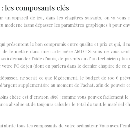
: les composants clés
 un appareil de jeu, dans les chapitres suivants, on va vous
 jeu moderne (sans dépasser les paramètres graphiques !) pour e
ui présentent le bon compromis entre qualité et prix et qui, il n
r de le mettre dans une carte mère AMD ! Si vous ne vous sentez
as à demander l’aide d’amis, de parents ou d’un technicien plus ex
votre PC de jeu (dont on parlera dans le dernier chapitre de ce g
à dépasser, ne serait-ce que légèrement, le budget de 500 € prév
eu d’argent supplémentaire au moment de l’achat, afin de pouvoir 
oins chère est d’environ 485€ : comme vous pouvez facilement le d
nce absolue et de toujours calculer le total de tout le matériel cho
ui abrite tous les composants de votre ordinateur. Vous avez l’e