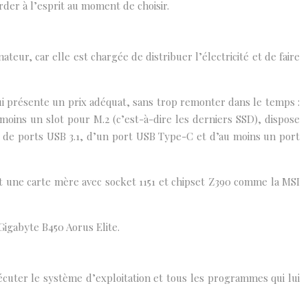
rder à l’esprit au moment de choisir.
ur, car elle est chargée de distribuer l’électricité et de faire
i présente un prix adéquat, sans trop remonter dans le temps :
oins un slot pour M.2 (c’est-à-dire les derniers SSD), dispose
e de ports USB 3.1, d’un port USB Type-C et d’au moins un port
nt une carte mère avec socket 1151 et chipset Z390 comme la MSI
igabyte B450 Aorus Elite.
écuter le système d’exploitation et tous les programmes qui lui