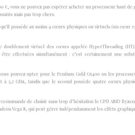
00 €, vous ne pouvez pas espérer acheter un processeur haut de g
ssants mais pas trop chers.
qu’il possède au moins 4 cœurs physiques ou virtuels (un cœur est
de doublement virtuel des cœurs appelée HyperThreading (HT)
 être effectuées simultanément : c’est certainement une solu
 vous pouvez opter pour le Pentium Gold G5400 ou les processe
nt à 3,7 GHz, tandis que le second possède quatre cœurs physi
s recommande de choisir sans trop d’hésitation le CPU AMD Ryzen
deon Vega 8, qui peut gérer indépendamment les effets graphique