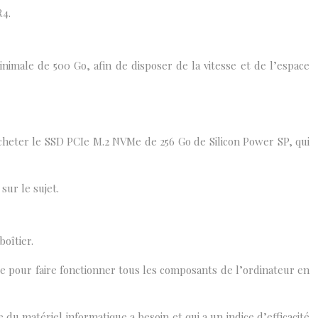
R4.
imale de 500 Go, afin de disposer de la vitesse et de l’espace
acheter le SSD PCIe M.2 NVMe de 256 Go de Silicon Power SP, qui
sur le sujet.
oîtier.
ire pour faire fonctionner tous les composants de l’ordinateur en
du matériel informatique a besoin et qui a un indice d’efficacité