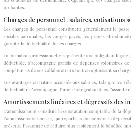
les conditions de déductibilité, exigeant que ces charges soie
probantes.
Charges de personnel : salaires, cotisations s
Les charges de personnel constituent généralement le poste de
sociales patronales, les congés payés, les primes et indemnité
garantir la déductibilité de ces charges.
La formation professionnelle représente une obligation légale 
déductible, s’accompagne parfois de dépenses volontaires de f
compétences de ses collaborateurs tout en optimisant sa charge 
Les avantages en nature accordés aux salariés, tels que les véh
déductibilité s’accompagne d’une réintégration dans l’assiette d
Amortissements linéaires et dégressifs des i
L’amortissement constitue la constatation comptable de la dép
l’amortissement linéaire, qui répartit uniformément la déprécia
présente l’avantage de réduire plus rapidement le bénéfice imp