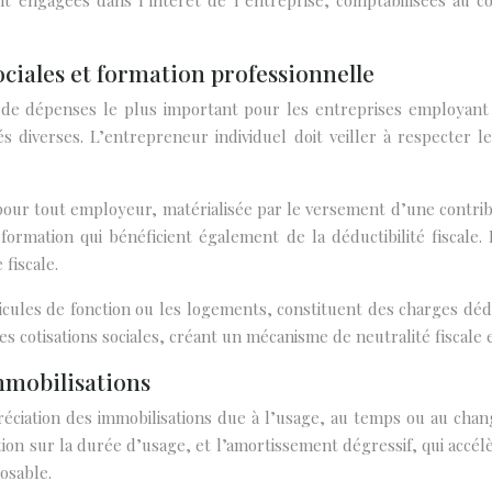
nt engagées dans l’intérêt de l’entreprise, comptabilisées au c
ociales et formation professionnelle
 dépenses le plus important pour les entreprises employant des
s diverses. L’entrepreneur individuel doit veiller à respecter 
pour tout employeur, matérialisée par le versement d’une contribu
ormation qui bénéficient également de la déductibilité fiscale
fiscale.
icules de fonction ou les logements, constituent des charges déduc
es cotisations sociales, créant un mécanisme de neutralité fiscale 
mmobilisations
réciation des immobilisations due à l’usage, au temps ou au chan
tion sur la durée d’usage, et l’amortissement dégressif, qui acc
osable.