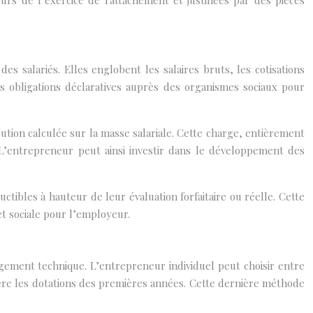
ours de l’exercice de rattachement et justifiées par des pièces
 salariés. Elles englobent les salaires bruts, les cotisations
les obligations déclaratives auprès des organismes sociaux pour
tion calculée sur la masse salariale. Cette charge, entièrement
. L’entrepreneur peut ainsi investir dans le développement des
tibles à hauteur de leur évaluation forfaitaire ou réelle. Cette
et sociale pour l’employeur.
gement technique. L’entrepreneur individuel peut choisir entre
élère les dotations des premières années. Cette dernière méthode