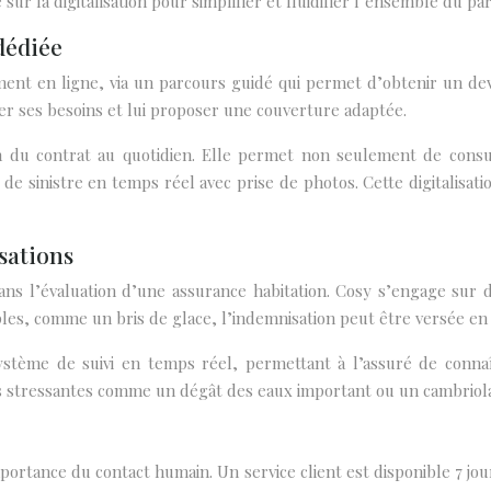
sur la digitalisation pour simplifier et fluidifier l’ensemble du par
 dédiée
ment en ligne, via un parcours guidé qui permet d’obtenir un dev
uer ses besoins et lui proposer une couverture adaptée.
n du contrat au quotidien. Elle permet non seulement de consul
de sinistre en temps réel avec prise de photos. Cette digitalisat
sations
dans l’évaluation d’une assurance habitation. Cosy s’engage sur 
simples, comme un bris de glace, l’indemnisation peut être versée e
ystème de suivi en temps réel, permettant à l’assuré de conna
ns stressantes comme un dégât des eaux important ou un cambriol
mportance du contact humain. Un service client est disponible 7 jou