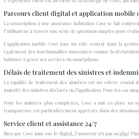
L’expérience client est au cœur de la stratégie de Cosy, qui mise 
Parcours client digital et application mobile
La souscription à une assurance habitation Cosy se fait entière
l’utilisateur à travers une série de questions simples pour éval
L’application mobile Cosy joue un rôle central dans la gestio
également des fonctionnalités innovantes comme la déclaration 
habituée à gérer ses services via smartphone.
Délais de traitement des sinistres et indemni
La rapidité de traitement des sinistres est un critère crucial 
majorité des sinistres déclarés via l’application. Pour les cas 
Pour les sinistres plus complexes, Cosy a mis en place un s
transparence est particulièrement appréciée dans des situatio
Service client et assistance 24/7
Bien que Cosy mise sur le digital, l’assureur n’a pas négligé l’i