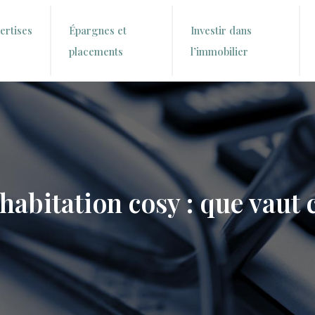
ertises
Épargnes et
Investir dans
placements
l’immobilier
abitation cosy : que vaut c