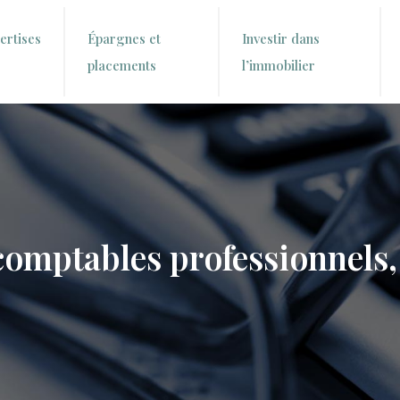
ertises
Épargnes et
Investir dans
placements
l’immobilier
comptables professionnels,