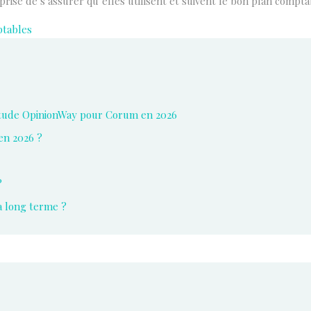
rise de s’assurer qu’elles utilisent et suivent le bon plan compta
ptables
l’étude OpinionWay pour Corum en 2026
 en 2026 ?
?
à long terme ?